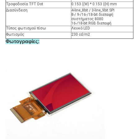
Τροφοδοσία TFT Dot
0.153 ((W) * 0.153 ((H) mm
Διασύνδεση
4-line_8bit / 3-line_9bit SPI
8-/ 9-/16-/18-bit διεπαφή
συστήματος 8080
16-/18-bit RGB διεπαφή
Τύπος φωτισμού πίσω
Λευκό LED
Φωτισμός
230 cd/m2
Φωτογραφίες: