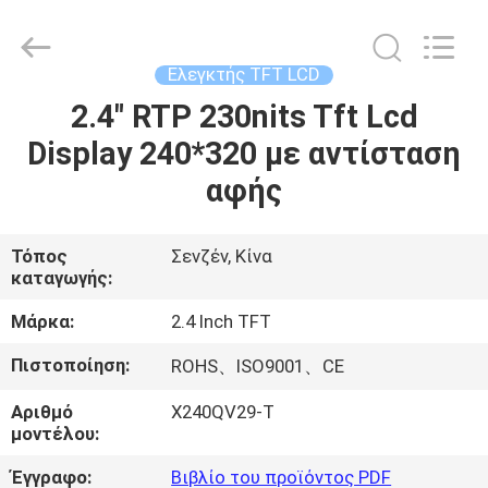
Shenzhen
ChengHao
Optoelectronic
Co.,
Ltd..
Ελεγκτής TFT LCD
All
Rights
2.4" RTP 230nits Tft Lcd
ΣΠΊΤΙ
Reserved.
Display 240*320 με αντίσταση
ΠΡΟΪΌΝΤΑ
αφής
ΣΧΕΤΙΚΆ
Τόπος
Σενζέν, Κίνα
καταγωγής:
ΜΕ
ΕΜΆΣ
Μάρκα:
2.4 Inch TFT
Πιστοποίηση:
ROHS、ISO9001、CE
ΕΠΙΣΚΕΨΉ
Αριθμό
Χ240QV29-T
ΕΡΓΟΣΤΑΣΊΟΥ
μοντέλου:
Έγγραφο:
Βιβλίο του προϊόντος PDF