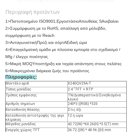
Περιγραφή προϊόντων
1>
Πιστοποιημένο ISO9001
,
Εργοστάσιο
Απευθείας
S
Ανεβαίνει
2>
Συμμόρφωση με το RoHS, απαλλαγή από μόλυβδο,
συμμόρφωση με το Reach
3>
Ανταγωνιστική
Π
ρύζι και σόρτ
Α
Ειδική ώρα
4>
Επαγγελματική ομάδα με πλούσια εμπειρία στο σχεδιασμό /
Mfg / έλεγχο ποιότητας
5>
Μικρή MOQ
Υποστήριξη και ταχεία απάντηση στους πελάτες
6>
Μακροχρόνια διάρκεια ζωής του προϊόντος
Πληροφορίες:
Μοντέλο αριθ.
Χ240QV29A-T
Τύπος μονάδας
2.4 "TFT + RTP
Τρόπος εμφάνισης
TN/Διαπεραστικό/Συνηθισμένα
λευκό
Αριθμός σημείων
240*3 ((RGB) *320
Κατεύθυνση θέασης
Στις έξι.
Κατεύθυνση αντιστροφής της γκρι
12 η ώρα
κλίμακας
Μέγεθος μονάδας
42.72(W) *60.26(H) *3.5(T) mm
Ενεργός χώρος TFT
36.72 ((W) * 48.96 ((H) mm