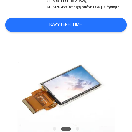
,
230nits Tft LCD οθόνη
POLICY
240*320 Αντίστοιχη οθόνη LCD με άγγιγμα
ΚΑΛΎΤΕΡΗ ΤΙΜΉ