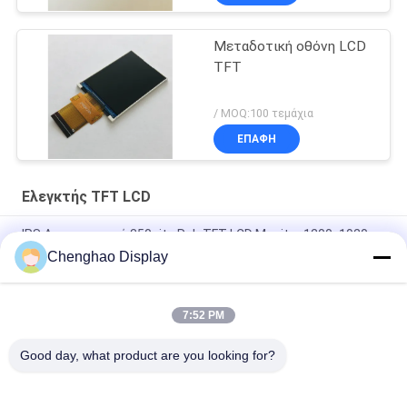
Μεταδοτική οθόνη LCD
TFT
/ MOQ:100 τεμάχια
ΕΠΑΦΉ
Ελεγκτής TFT LCD
IPS Διαπεραστικό 350nits Rgb TFT LCD Monitor 1200x1920
Διαβάσιμο από το φως του ήλιου
Chenghao Display
2.4" RTP 230nits Tft Lcd Display 240*320 με αντίσταση αφής
7:52 PM
240X320 SPI RGB Διασύνδεση 2,8 ιντσών Χρωματική οθόνη
TFT LCD χωρίς άγγιγμα
Good day, what product are you looking for?
Λαϊκή κατηγορία
Όλα