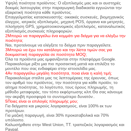
Υψηλή ποιότητα προϊόντος: Ο εξοπλισμός μας και οι αυστηρές
δοκιμές λειτουργίας στην παραγωγική διαδικασία εγγυώνται την
εξαιρετική ποιότητα κάθε προϊόντος.
Επαγγελματίας κατασκευαστής: οικιακές συσκευές, βιομηχανικός
έλεγχος, ιατρικός εξοπλισμός, μηχανή POS, όργανα και μετρητές,
πλοήγηση GPS, χρηματοοικονομικός εξοπλισμός, καταναλωτικός
εξοπλισμός,συσκευές πληροφοριών.
2Μπορώ να παραγγείλω ένα κομμάτι για δείγμα για να ελέγξω την
ποιότητα;
Ναι, προτείνουμε να ελέγξετε το δείγμα πριν παραγγείλετε.
3Μπορώ να έχω τον κατάλογο και την λίστα τιμών σας για
δοκιμαστική παραγγελία σε ποσότητα MOQ;
Όλα τα προϊόντα μας εμφανίζονται στην πλατφόρμα Google.
Παρακαλούμε ρίξτε μια πιο προσεκτική ματιά και επιλέξτε το
μοντέλο που σας ενδιαφέρει στην ιστοσελίδα μας.
4Αν παραγγείλω μεγάλη ποσότητα, ποια είναι η καλή τιμή;
Παρακαλούμε στείλτε μας τις λεπτομέρειες της έρευνας, όπως
τον αριθμό του προϊόντος, την ποσότητα για κάθε προϊόν, το
αίτημα ποιότητας, το λογότυπο, τους όρους πληρωμής, τη
μέθοδο μεταφοράς, τον τόπο εκφόρτωσης κλπ.Θα σας κάνουμε
την ακριβή προσφορά το συντομότερο δυνατόν..
5Ποιες είναι οι επιλογές πληρωμής μου;
Για δείγματα και μικρούς λογαριασμούς, είναι 100% εκ των
προτέρων.
Για μαζική παραγωγή, είναι 30% προκαταβολικά και 70%
υπόλοιπο.
Καλωσήρθατε στην West Union, TT. τραπεζικός λογαριασμός και
Paypal.