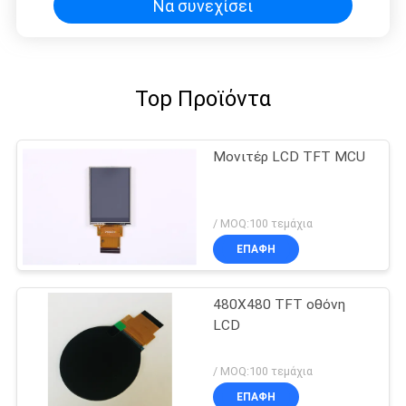
Να συνεχίσει
Top Προϊόντα
Μονιτέρ LCD TFT MCU
/ MOQ:100 τεμάχια
ΕΠΑΦΉ
480X480 TFT οθόνη
LCD
/ MOQ:100 τεμάχια
ΕΠΑΦΉ