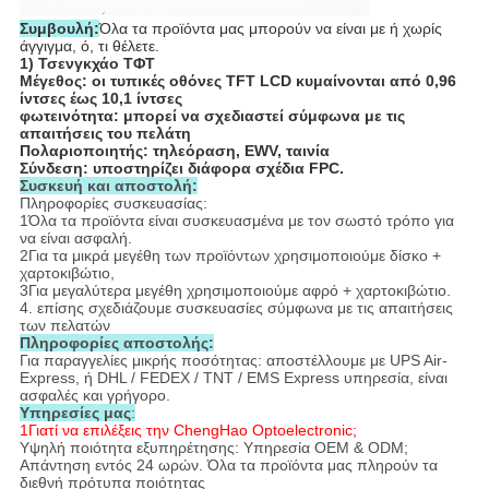
Συμβουλή:
Όλα τα προϊόντα μας μπορούν να είναι με ή χωρίς
άγγιγμα, ό, τι θέλετε.
1) Τσενγκχάο ΤΦΤ
Μέγεθος: οι τυπικές οθόνες TFT LCD κυμαίνονται από 0,96
ίντσες έως 10,1 ίντσες
φωτεινότητα: μπορεί να σχεδιαστεί σύμφωνα με τις
απαιτήσεις του πελάτη
Πολαριοποιητής: τηλεόραση, EWV, ταινία
Σύνδεση: υποστηρίζει διάφορα σχέδια FPC.
Συσκευή και αποστολή:
Πληροφορίες συσκευασίας:
1Όλα τα προϊόντα είναι συσκευασμένα με τον σωστό τρόπο για
να είναι ασφαλή.
2Για τα μικρά μεγέθη των προϊόντων χρησιμοποιούμε δίσκο +
χαρτοκιβώτιο,
3Για μεγαλύτερα μεγέθη χρησιμοποιούμε αφρό + χαρτοκιβώτιο.
4. επίσης σχεδιάζουμε συσκευασίες σύμφωνα με τις απαιτήσεις
των πελατών
Πληροφορίες αποστολής:
Για παραγγελίες μικρής ποσότητας: αποστέλλουμε με UPS Air-
Express, ή DHL / FEDEX / TNT / EMS Express υπηρεσία, είναι
ασφαλές και γρήγορο.
Υπηρεσίες μας
:
1Γιατί να επιλέξεις την ChengHao Optoelectronic;
Υψηλή ποιότητα εξυπηρέτησης: Υπηρεσία OEM & ODM;
Απάντηση εντός 24 ωρών. Όλα τα προϊόντα μας πληρούν τα
διεθνή πρότυπα ποιότητας