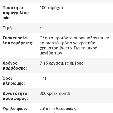
ΈΛΕΓΧΟΣ
Ποσότητα
100 τεμάχια
ΠΟΙΌΤΗΤΑΣ
παραγγελίας
min:
ΕΠΙΚΟΙΝΩΝΉΣΤΕ
Τιμή:
/
ΜΑΖΊ
Συσκευασία
Όλα τα προϊόντα συσκευάζονται με
λεπτομέρειες:
το σωστό τρόπο να κρατηθεί
ΜΑΣ
χρηματοκιβώτιο. Για τα μικρά
μεγέθη των
ΖΗΤΉΣΤΕ
Χρόνος
7-15 εργάσιμες ημέρες
παράδοσης:
ΜΙΑ
ΠΡΟΣΦΟΡΆ
Όροι
Τ/Τ
πληρωμής:
Δυνατότητα
300Kpcs/month
SITEMAP
προσφοράς:
Υψηλό φως:
,
PRIVACY
2.4" RTP Tft LCD οθόνη