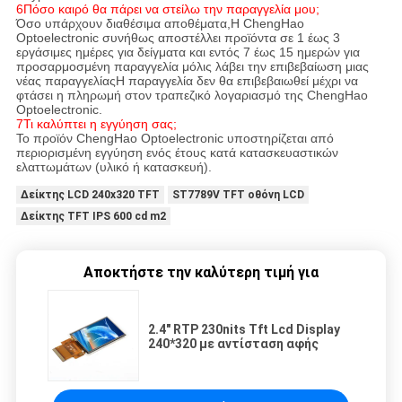
6Πόσο καιρό θα πάρει να στείλω την παραγγελία μου;
Όσο υπάρχουν διαθέσιμα αποθέματα,Η ChengHao
Optoelectronic συνήθως αποστέλλει προϊόντα σε 1 έως 3
εργάσιμες ημέρες για δείγματα και εντός 7 έως 15 ημερών για
προσαρμοσμένη παραγγελία μόλις λάβει την επιβεβαίωση μιας
νέας παραγγελίαςΗ παραγγελία δεν θα επιβεβαιωθεί μέχρι να
φτάσει η πληρωμή στον τραπεζικό λογαριασμό της ChengHao
Optoelectronic.
7Τι καλύπτει η εγγύηση σας;
Το προϊόν ChengHao Optoelectronic υποστηρίζεται από
περιορισμένη εγγύηση ενός έτους κατά κατασκευαστικών
ελαττωμάτων (υλικό ή κατασκευή).
Δείκτης LCD 240x320 TFT
ST7789V TFT οθόνη LCD
Δείκτης TFT IPS 600 cd m2
Αποκτήστε την καλύτερη τιμή για
2.4" RTP 230nits Tft Lcd Display
240*320 με αντίσταση αφής