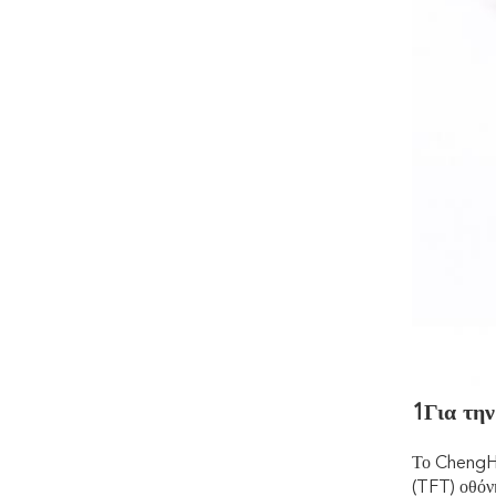
1Για τη
Το ChengHa
(TFT) οθόν