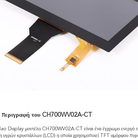
ν περιγραφή του CH700WV02A-CT
o Display μοντέλο CH700WV02A-CT είναι ένα έγχρωμο ενεργό τρα
η υγρών κρυστάλλων (LCD) η οποία χρησιμοποιεί TFT αμόρφου πυρι