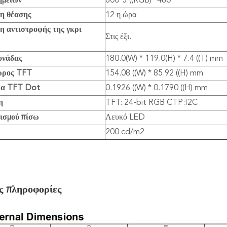
ημείων
800*3 ((RGB) *480
η θέασης
12 η ώρα
η αντιστροφής της γκρι
Στις έξι.
ονάδας
180.0(W) * 119.0(H) * 7.4 ((T) mm
ώρος TFT
154.08 ((W) * 85.92 ((H) mm
ία TFT Dot
0.1926 ((W) * 0.1790 ((H) mm
η
TFT: 24-bit RGB CTP:I2C
ισμού πίσω
Λευκό LED
200 cd/m2
ς πληροφορίες