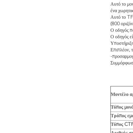
Αυτό το μο
ένα χωρητι
Αυτό το TF
(800 οριζό
Ο οδηγός π
Ο οδηγός ε
Υποστήριξη
Επιπλέον, 
-προσαρμογ
Συμμόρφωση
Μοντέλο α
Τύπος μον
Τρόπος εμ
Τύπος CT