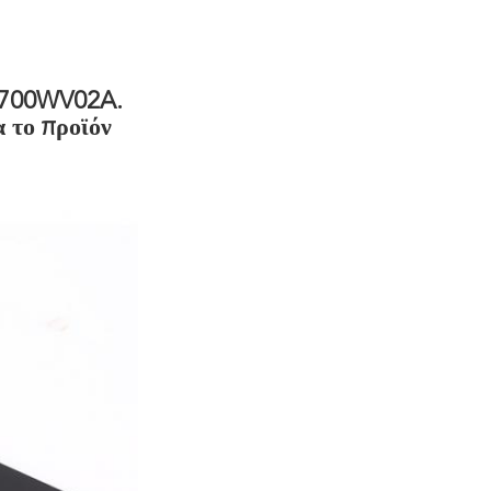
CH700WV02A.
α το προϊόν