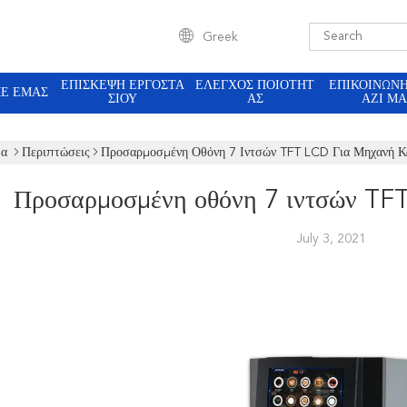
Greek
ΕΠΙΣΚΕΨΉ ΕΡΓΟΣΤΑ
ΈΛΕΓΧΟΣ ΠΟΙΌΤΗΤ
ΕΠΙΚΟΙΝΩΝ
ΜΕ ΕΜΆΣ
ΣΊΟΥ
ΑΣ
ΑΖΊ ΜΑ
δα
Περιπτώσεις
Προσαρμοσμένη Οθόνη 7 Ιντσών TFT LCD Για Μηχανή Κ
Προσαρμοσμένη οθόνη 7 ιντσών TFT
July 3, 2021