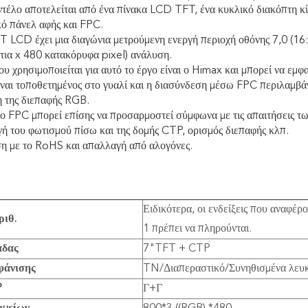
ντέλο αποτελείται από ένα πίνακα LCD TFT, ένα κυκλικό διακόπτη κ
κό πάνελ αφής και FPC.
T LCD έχει μια διαγώνια μετρούμενη ενεργή περιοχή οθόνης 7,0 (1
ντια x 480 κατακόρυφα pixel) ανάλυση.
ου χρησιμοποιείται για αυτό το έργο είναι ο Himax και μπορεί να ε
ίναι τοποθετημένος στο γυαλί και η διασύνδεση μέσω FPC περιλαμβά
 της διεπαφής RGB.
το FPC μπορεί επίσης να προσαρμοστεί σύμφωνα με τις απαιτήσεις τ
ή του φωτισμού πίσω και της δομής CTP, ορισμός διεπαφής κλπ.
 με το RoHS και απαλλαγή από αλογόνες.
Ειδικότερα, οι ενδείξεις που αναφέρ
ριθ.
1 πρέπει να πληρούνται.
άδας
7"TFT + CTP
φάνισης
TN/Διαπεραστικό/Συνηθισμένα λευ
P
Γ+Γ