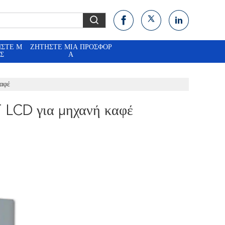
ΉΣΤΕ Μ
ΖΗΤΉΣΤΕ ΜΙΑ ΠΡΟΣΦΟΡ
Σ
Ά
αφέ
 LCD για μηχανή καφέ