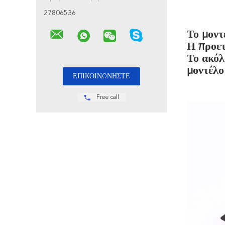
27806536
Το μοντ
Η προετ
Το ακόλ
μοντέλο
Free call