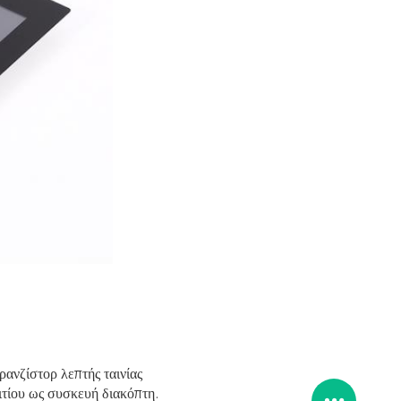
νζίστορ λεπτής ταινίας
τίου ως συσκευή διακόπτη.