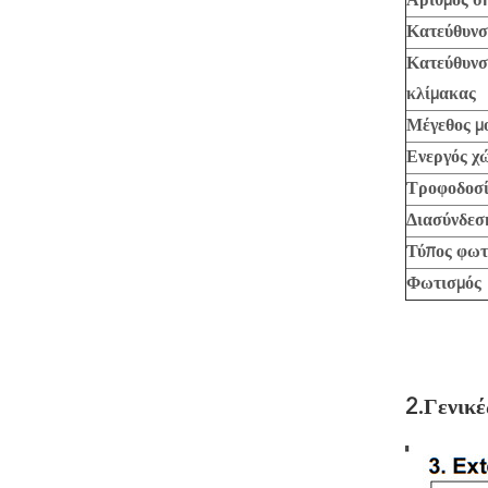
Αριθμός σ
Κατεύθυνσ
Κατεύθυνσ
κλίμακας
Μέγεθος μ
Ενεργός χ
Τροφοδοσ
Διασύνδεσ
Τύπος φωτ
Φωτισμός
2.
Γενικέ