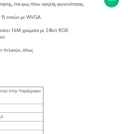
ίνησης, ένα φως πίσω υψηλής φωτεινότητας,
6: 9) ιντσών με WVGA
μφανίσει 16M χρώματα με 24bit RGB.
νει
ων πελατών, όπως
ονται στην παράγραφο
κό