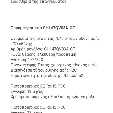
ευαισθησία της επαγγέλματος.
Παράμετροι του CH147QV03A-CT
Ονομασία της ενότητας: 1,47 ιντσών οθόνη αφής
LCD οθόνης
Αριθμός μονάδας: CH147QV03A-CT
Γωνία θέασης: ελεύθερη προοπτική
Ανάλυση: 172*320
Πίνακας αφής Τύπος: χωρητικός πίνακας αφής
Διασύνδεση τύπου οθόνης αφής: I2C
Η φωτεινότητα της οθόνης: 700 cd/.m2
Πιστοποιητικά: CE, RoHS, FCC
Εγγύηση: 12 μήνες
Χρησιμοποιούμενος εξοπλισμός: έξυπνο ρολόι
Πιστοποιητικά: CE, RoHS, FCC
Εγγύηση: 12 μήνες