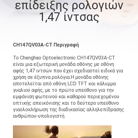
επίδειξης ρολογιών
ΈΛΕΓΧΟΣ
1,47 ίντσας
ΠΟΙΌΤΗΤΑΣ
ΕΠΙΚΟΙΝΩΝΉΣΤΕ
ΜΑΖΊ
CH147QV03A-CT Περιγραφή
ΜΑΣ
Το Chenghao Optoelectronic CH147QV03A-CT
είναι μια εξωτερική μονάδα οθόνης με οθόνη
αφής 1,47 ιντσών που έχει σχεδιαστεί ειδικά για
ΖΗΤΉΣΤΕ
χρήση σε έξυπνα ρολόγια.Η μονάδα οθόνης
αποτελείται από οθόνη LCD TFT και κάλυμμα
ΜΙΑ
γυαλιού αφής, με το πρώτο υπεύθυνο για την
ΠΡΟΣΦΟΡΆ
εμφάνιση φωτεινού και καθαρού περιεχομένου
οπτικής απεικόνισης και το δεύτερο υπεύθυνο
για
ολοκλήρωση της διαδικασίας αλληλεπίδρασης
SITEMAP
ανθρώπου-υπολογιστή.
PRIVACY