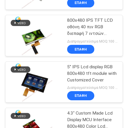
ΈΛΕΓΧΟΣ
ΕΠΑΦΉ
ΠΟΙΌΤΗΤΑΣ
800x480 IPS TFT LCD
οθόνη 40 πιν RGB
ΕΠΙΚΟΙΝΩΝΉΣΤΕ
διεπαφή 7 ιντσών
ΜΑΖΊ
χρωματική οθόνη
Διαπραγματεύσιμα MOQ:100 τεμάχια
ΜΑΣ
ΕΠΑΦΉ
5” IPS Lcd display RGB
ΖΗΤΉΣΤΕ
800x480 tft module with
ΜΙΑ
Customized Cover
ΠΡΟΣΦΟΡΆ
Διαπραγματεύσιμα MOQ:100 Pcs
ΕΠΑΦΉ
SITEMAP
4.3" Custom Made Lcd
Display MCU Interface
PRIVACY
800x480 Color Lcd