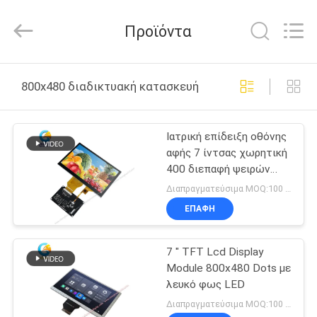
Shenzhen
ChengHao
Optoelectronic
Προϊόντα
Co.,
Ltd..
All
Rights
ΣΠΊΤΙ
Reserved.
800x480 διαδικτυακή κατασκευή
ΠΡΟΪΌΝΤΑ
Ιατρική επίδειξη οθόνης
αφής 7 ίντσας χωρητική
ΣΧΕΤΙΚΆ
400 διεπαφή ψειρών
ΜΕ
800x480 SPI
Διαπραγματεύσιμα MOQ:100 τεμάχια
ΕΜΆΣ
ΕΠΑΦΉ
7 " TFT Lcd Display
ΕΠΙΣΚΕΨΉ
Module 800x480 Dots με
ΕΡΓΟΣΤΑΣΊΟΥ
λευκό φως LED
Διαπραγματεύσιμα MOQ:100 τεμάχια