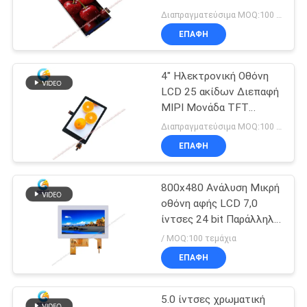
Manufacturer
POLICY
Διαπραγματεύσιμα MOQ:100 Pcs
ΕΠΑΦΉ
4" Ηλεκτρονική Οθόνη
LCD 25 ακίδων Διεπαφή
MIPI Μονάδα TFT
800x480 Χρωματιστή
Διαπραγματεύσιμα MOQ:100 Pcs
ΕΠΑΦΉ
800x480 Ανάλυση Μικρή
οθόνη αφής LCD 7,0
ίντσες 24 bit Παράλληλη
διεπαφή RGB
/ MOQ:100 τεμάχια
ΕΠΑΦΉ
5.0 ίντσες χρωματική