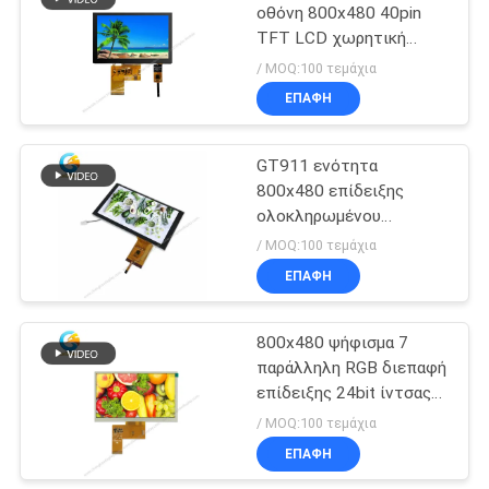
οθόνη 800x480 40pin
TFT LCD χωρητική
οθόνη αφής
/ MOQ:100 τεμάχια
ΕΠΑΦΉ
GT911 ενότητα
800x480 επίδειξης
ολοκληρωμένου
κυκλώματος LCD
/ MOQ:100 τεμάχια
χωρητική οθόνη αφής
ΕΠΑΦΉ
6,2 ίντσας
800x480 ψήφισμα 7
παράλληλη RGB διεπαφή
επίδειξης 24bit ίντσας
TFT LCD
/ MOQ:100 τεμάχια
ΕΠΑΦΉ